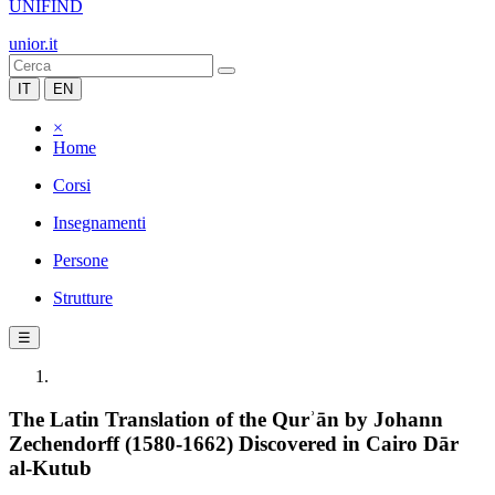
UNIFIND
unior.it
IT
EN
×
Home
Corsi
Insegnamenti
Persone
Strutture
☰
The Latin Translation of the Qurʾān by Johann
Zechendorff (1580-1662) Discovered in Cairo Dār
al-Kutub