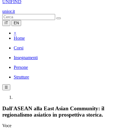
UNIFIND
unior.it
IT
EN
×
Home
Corsi
Insegnamenti
Persone
Strutture
☰
Dall'ASEAN alla East Asian Community: il
regionalismo asiatico in prospettiva storica.
Voce