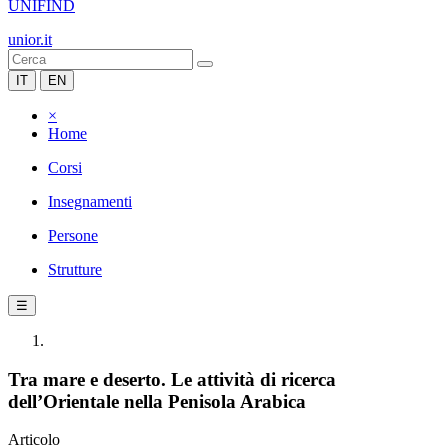
UNIFIND
unior.it
IT
EN
×
Home
Corsi
Insegnamenti
Persone
Strutture
☰
Tra mare e deserto. Le attività di ricerca
dell’Orientale nella Penisola Arabica
Articolo