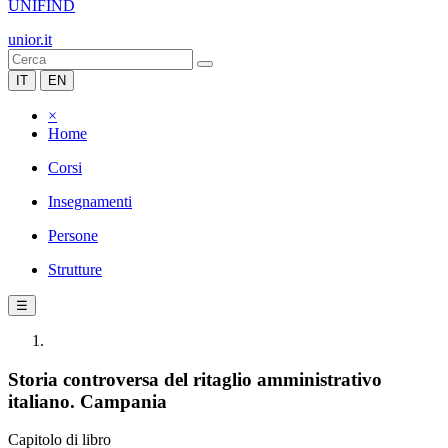
UNIFIND
unior.it
IT
EN
×
Home
Corsi
Insegnamenti
Persone
Strutture
☰
Storia controversa del ritaglio amministrativo
italiano. Campania
Capitolo di libro