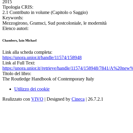
2015
Tipologia CRIS:
2.1 Contributo in volume (Capitolo o Saggio)
Keywords:
Mezzogirono, Gramsci, Sud postcoloniale, le modernità
Elenco autori:
Chambers, Iain Michael
Link alla scheda completa:
https://unora.unior.it/handle/11574/158948
Link al Full Text:
https://unora.unior.it//retrieve/handle/11574/158948/7841/A%20n
Titolo del libro:
The Routledge Handbook of Contemporary Italy
Utilizzo dei cookie
Realizzato con
VIVO
| Designed by
Cineca
| 26.7.2.1