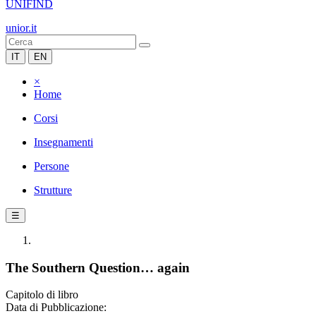
UNIFIND
unior.it
IT
EN
×
Home
Corsi
Insegnamenti
Persone
Strutture
☰
The Southern Question… again
Capitolo di libro
Data di Pubblicazione: