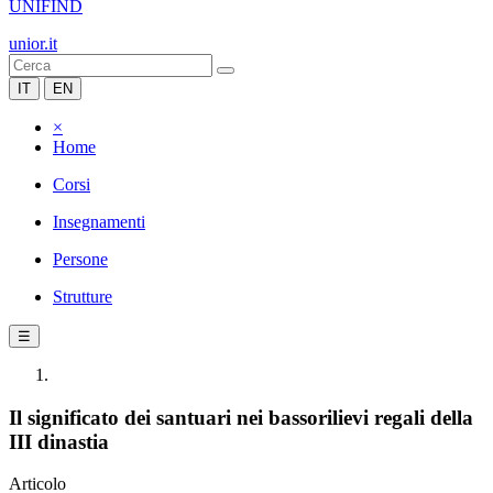
UNIFIND
unior.it
IT
EN
×
Home
Corsi
Insegnamenti
Persone
Strutture
☰
Il significato dei santuari nei bassorilievi regali della
III dinastia
Articolo