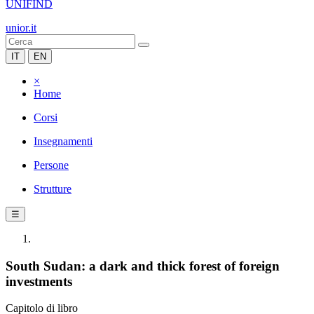
UNIFIND
unior.it
IT
EN
×
Home
Corsi
Insegnamenti
Persone
Strutture
☰
South Sudan: a dark and thick forest of foreign
investments
Capitolo di libro