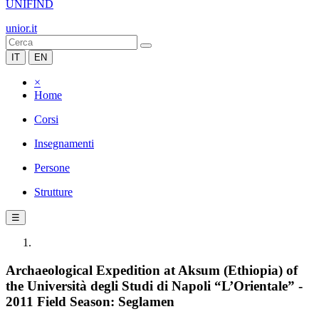
UNIFIND
unior.it
IT
EN
×
Home
Corsi
Insegnamenti
Persone
Strutture
☰
Archaeological Expedition at Aksum (Ethiopia) of
the Università degli Studi di Napoli “L’Orientale” -
2011 Field Season: Seglamen