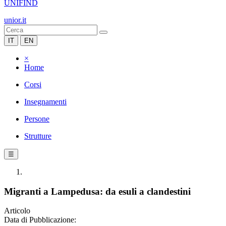
UNIFIND
unior.it
IT
EN
×
Home
Corsi
Insegnamenti
Persone
Strutture
☰
Migranti a Lampedusa: da esuli a clandestini
Articolo
Data di Pubblicazione: