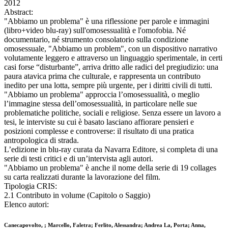
2012
Abstract:
"Abbiamo un problema" è una riflessione per parole e immagini
(libro+video blu-ray) sull'omosessualità e l'omofobia. Né
documentario, né strumento consolatorio sulla condizione
omosessuale, "Abbiamo un problem", con un dispositivo narrativo
volutamente leggero e attraverso un linguaggio sperimentale, in certi
casi forse “disturbante”, arriva dritto alle radici del pregiudizio: una
paura atavica prima che culturale, e rappresenta un contributo
inedito per una lotta, sempre più urgente, per i diritti civili di tutti.
"Abbiamo un problema" approccia l’omosessualità, o meglio
l’immagine stessa dell’omosessualità, in particolare nelle sue
problematiche politiche, sociali e religiose. Senza essere un lavoro a
tesi, le interviste su cui è basato lasciano affiorare pensieri e
posizioni complesse e controverse: il risultato di una pratica
antropologica di strada.
L’edizione in blu-ray curata da Navarra Editore, si completa di una
serie di testi critici e di un’intervista agli autori.
"Abbiamo un problema" è anche il nome della serie di 19 collages
su carta realizzati durante la lavorazione del film.
Tipologia CRIS:
2.1 Contributo in volume (Capitolo o Saggio)
Elenco autori:
Canecapovolto, ; Marcello, Faletra; Ferlito, Alessandra; Andrea La, Porta; Anna,