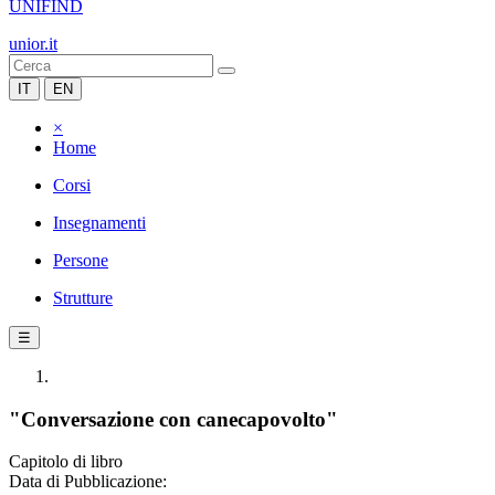
UNIFIND
unior.it
IT
EN
×
Home
Corsi
Insegnamenti
Persone
Strutture
☰
"Conversazione con canecapovolto"
Capitolo di libro
Data di Pubblicazione: