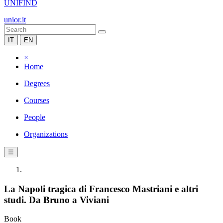
UNIFIND
unior.it
IT
EN
×
Home
Degrees
Courses
People
Organizations
☰
La Napoli tragica di Francesco Mastriani e altri
studi. Da Bruno a Viviani
Book