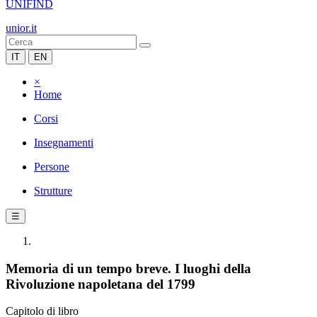
UNIFIND
unior.it
IT
EN
×
Home
Corsi
Insegnamenti
Persone
Strutture
☰
Memoria di un tempo breve. I luoghi della
Rivoluzione napoletana del 1799
Capitolo di libro