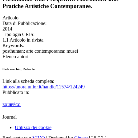
Pratiche Artistiche Contemporanee.
Articolo
Data di Pubblicazione:
2014
Tipologia CRIS:
1.1 Articolo in rivista
Keywords:
posthuman; arte contemporanea; musei
Elenco autori:
Colavecchio, Roberta
Link alla scheda completa:
https://unora.unior.it/handle/11574/124249
Pubblicato in:
EQUIPÉCO
Journal
Utilizzo dei cookie
Realizzato con
VIVO
| Designed by
Cineca
| 26.7.2.1