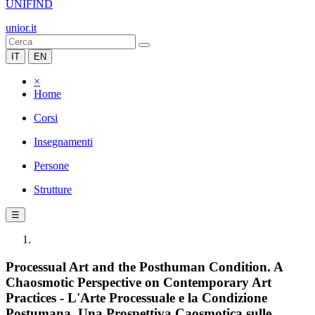
UNIFIND
unior.it
IT
EN
×
Home
Corsi
Insegnamenti
Persone
Strutture
☰
Processual Art and the Posthuman Condition. A
Chaosmotic Perspective on Contemporary Art
Practices - L'Arte Processuale e la Condizione
Postumana. Una Prospettiva Caosmotica sulle