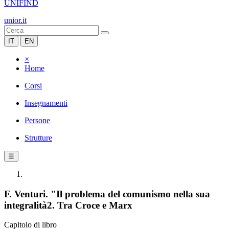
UNIFIND
unior.it
IT
EN
×
Home
Corsi
Insegnamenti
Persone
Strutture
☰
F. Venturi. "Il problema del comunismo nella sua
integralità2. Tra Croce e Marx
Capitolo di libro