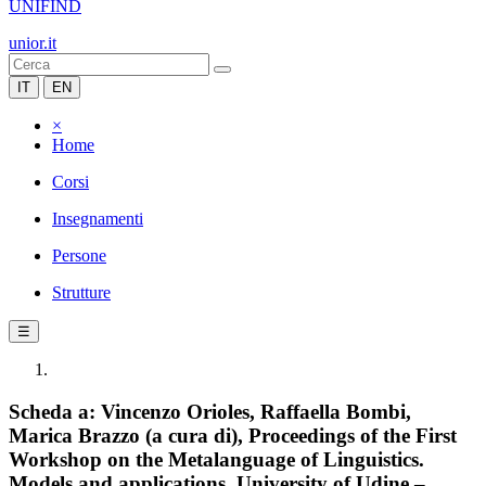
UNIFIND
unior.it
IT
EN
×
Home
Corsi
Insegnamenti
Persone
Strutture
☰
Scheda a: Vincenzo Orioles, Raffaella Bombi,
Marica Brazzo (a cura di), Proceedings of the First
Workshop on the Metalanguage of Linguistics.
Models and applications. University of Udine –