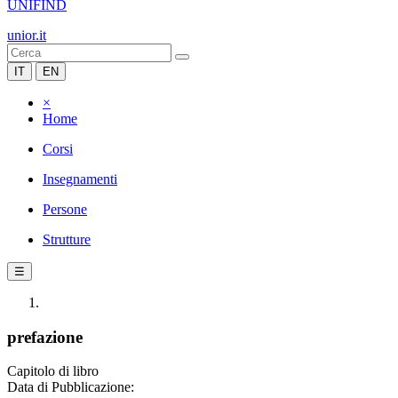
UNIFIND
unior.it
IT
EN
×
Home
Corsi
Insegnamenti
Persone
Strutture
☰
prefazione
Capitolo di libro
Data di Pubblicazione: