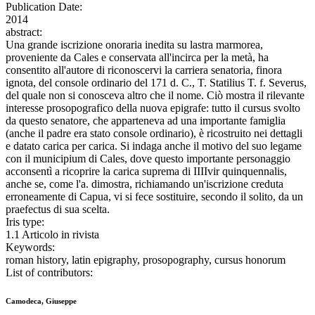
Publication Date:
2014
abstract:
Una grande iscrizione onoraria inedita su lastra marmorea,
proveniente da Cales e conservata all'incirca per la metà, ha
consentito all'autore di riconoscervi la carriera senatoria, finora
ignota, del console ordinario del 171 d. C., T. Statilius T. f. Severus,
del quale non si conosceva altro che il nome. Ciò mostra il rilevante
interesse prosopografico della nuova epigrafe: tutto il cursus svolto
da questo senatore, che apparteneva ad una importante famiglia
(anche il padre era stato console ordinario), è ricostruito nei dettagli
e datato carica per carica. Si indaga anche il motivo del suo legame
con il municipium di Cales, dove questo importante personaggio
acconsentì a ricoprire la carica suprema di IIIIvir quinquennalis,
anche se, come l'a. dimostra, richiamando un'iscrizione creduta
erroneamente di Capua, vi si fece sostituire, secondo il solito, da un
praefectus di sua scelta.
Iris type:
1.1 Articolo in rivista
Keywords:
roman history, latin epigraphy, prosopography, cursus honorum
List of contributors:
Camodeca, Giuseppe