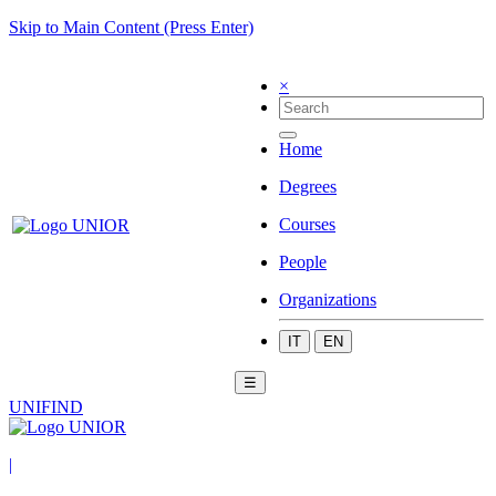
Skip to Main Content (Press Enter)
×
Home
Degrees
Courses
People
Organizations
IT
EN
☰
UNIFIND
|