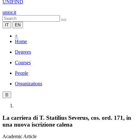
UNIFIND
unior.it
IT
EN
×
Home
Degrees
Courses
People
Organizations
☰
La carriera di T. Statilius Severus, cos. ord. 171, in
una nuova iscrizione calena
Academic Article