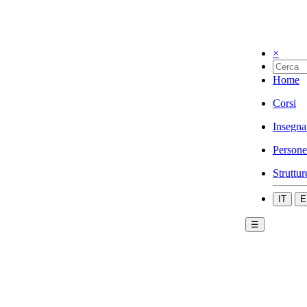
×
Home
Corsi
Insegna
Persone
Struttur
IT
E
☰