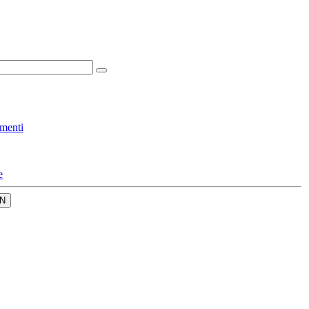
menti
e
N