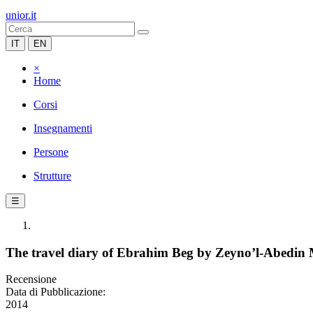
unior.it
IT
EN
×
Home
Corsi
Insegnamenti
Persone
Strutture
☰
The travel diary of Ebrahim Beg by Zeyno’l-Abedin 
Recensione
Data di Pubblicazione:
2014