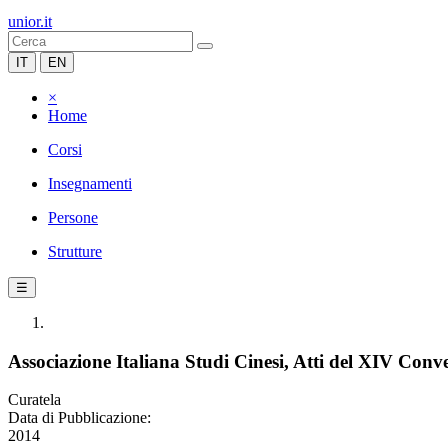
unior.it
IT
EN
×
Home
Corsi
Insegnamenti
Persone
Strutture
☰
Associazione Italiana Studi Cinesi, Atti del XIV Con
Curatela
Data di Pubblicazione:
2014