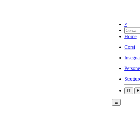
×
Home
Corsi
Insegna
Persone
Struttur
IT
E
☰