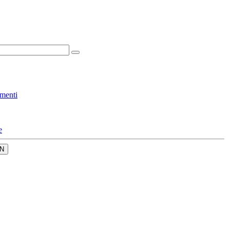
menti
e
N