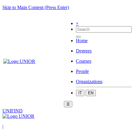
Skip to Main Content (Press Enter)
×
Home
Degrees
Courses
People
Organizations
IT
EN
☰
UNIFIND
|