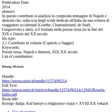
Publication Date:
2014
abstract:
In questo contributo si analizza la composita immagine di Napoli e
dintorni che, sulla scia degli scritti dedicati all'Italia da una schiera di
viaggiatori occidentali (Goethe, Chateaubriand, de Staël,
Gregorovius e altri), si è formata nella poesia russa tra la fine del
XIX e l'inizio del XX secolo.
Iris type:
2.1 Contributo in volume (Capitolo o Saggio)
Keywords:
Poesia russa, Napoli e dintorni, XIX-XX secolo
List of contributors:
Bohmig, Michaela
Handle:
https://unora.unior.it/handle/11574/90214
Full Text:
https://unora.unior.it//retrieve/handle/11574/90214/12945/Rossija-
Italija.pdf
Book title:
Rossija–Italija. Kul’turnye u religioznye svjazi v XVIII-XX vekach
Use of cookies