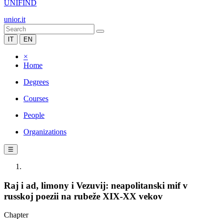
UNIFIND
unior.it
IT
EN
×
Home
Degrees
Courses
People
Organizations
☰
Raj i ad, limony i Vezuvij: neapolitanski mif v
russkoj poezii na rubeže XIX-XX vekov
Chapter