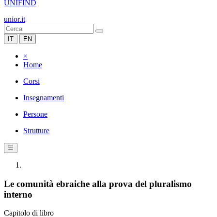
UNIFIND
unior.it
IT
EN
×
Home
Corsi
Insegnamenti
Persone
Strutture
☰
Le comunità ebraiche alla prova del pluralismo
interno
Capitolo di libro