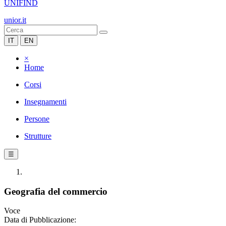
UNIFIND
unior.it
IT
EN
×
Home
Corsi
Insegnamenti
Persone
Strutture
☰
Geografia del commercio
Voce
Data di Pubblicazione: