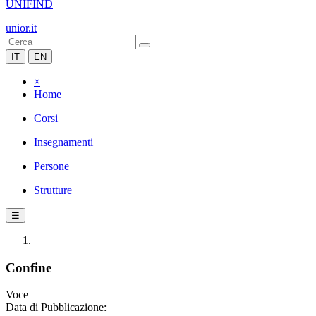
UNIFIND
unior.it
IT
EN
×
Home
Corsi
Insegnamenti
Persone
Strutture
☰
Confine
Voce
Data di Pubblicazione: