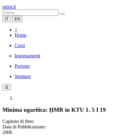
unior.it
IT
EN
×
Home
Corsi
Insegnamenti
Persone
Strutture
☰
Minima ugaritica: ḤMR in KTU 1. 5 I 19
Capitolo di libro
Data di Pubblicazione:
2006