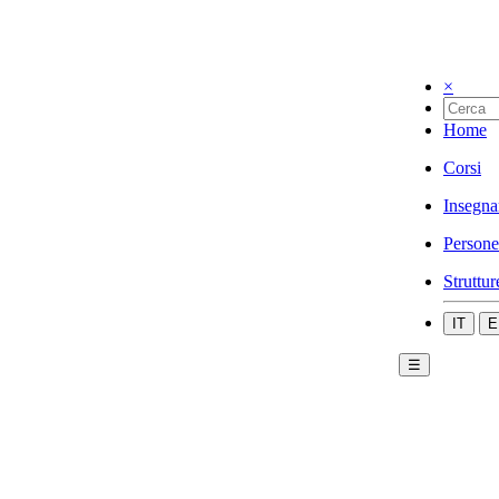
×
Home
Corsi
Insegna
Persone
Struttur
IT
E
☰