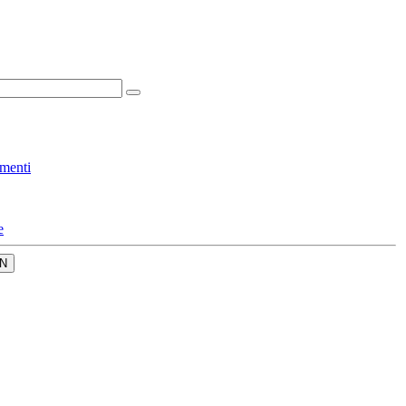
menti
e
N