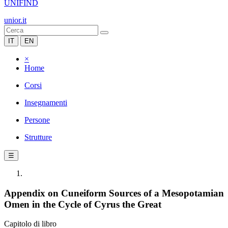
UNIFIND
unior.it
IT
EN
×
Home
Corsi
Insegnamenti
Persone
Strutture
☰
Appendix on Cuneiform Sources of a Mesopotamian
Omen in the Cycle of Cyrus the Great
Capitolo di libro