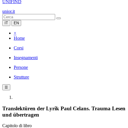
UNIFIND
unior.it
IT
EN
×
Home
Corsi
Insegnamenti
Persone
Strutture
☰
Translektüren der Lyrik Paul Celans. Trauma Lesen
und übertragen
Capitolo di libro