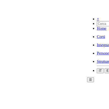
×
Home
Corsi
Insegna
Persone
Struttur
IT
E
☰