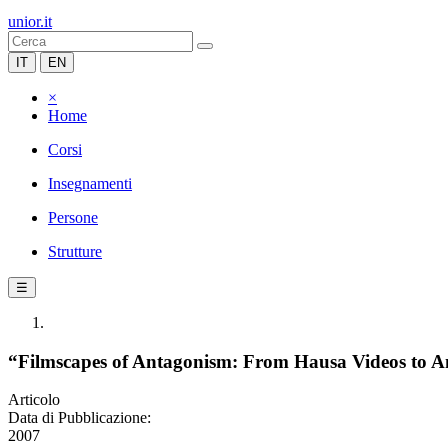
unior.it
IT
EN
×
Home
Corsi
Insegnamenti
Persone
Strutture
☰
“Filmscapes of Antagonism: From Hausa Videos to Am
Articolo
Data di Pubblicazione:
2007