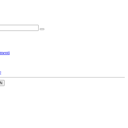
menti
e
N