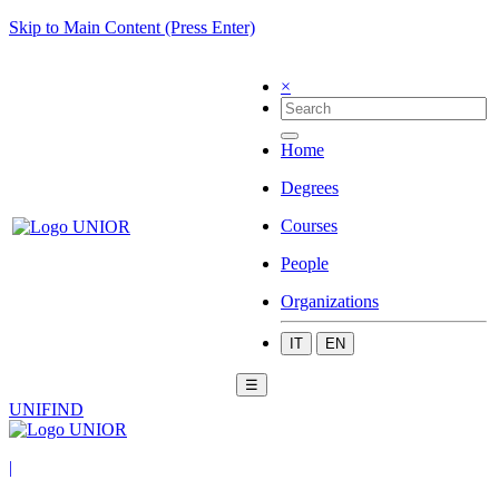
Skip to Main Content (Press Enter)
×
Home
Degrees
Courses
People
Organizations
IT
EN
☰
UNIFIND
|