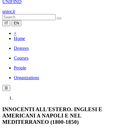
UNIFIND
unior.it
IT
EN
×
Home
Degrees
Courses
People
Organizations
☰
INNOCENTI ALL'ESTERO. INGLESI E
AMERICANI A NAPOLI E NEL
MEDITERRANEO (1800-1850)