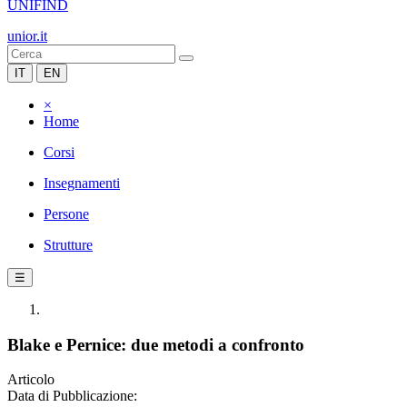
UNIFIND
unior.it
IT
EN
×
Home
Corsi
Insegnamenti
Persone
Strutture
☰
Blake e Pernice: due metodi a confronto
Articolo
Data di Pubblicazione: