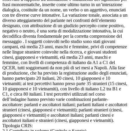
frasi monorematiche, inserite come ultimo turno in un’interazione
dialogica, costituite da un nome, un verbo o un aggettivo, enunciati
con tre diverse curve intonative. La variazione tonale, associata a un
diverso atteggiamento del parlante nei confronti dell’elemento
designato, con attribuzione di un giudizio percepito come positivo,
negativo o neutro, è una sorta di modalizzazione intonativa, la cui
decodifica diventa fondamentale per la corretta comprensione del
messaggio . I soggetti coinvolti nello studio sono stati giovani
campani, età media 23 anni, maschi e femmine, privi di competenze
nelle lingue straniere coinvolte nella ricerca, e giovani studenti
cinesi, giapponesi e vietnamiti, età media 23 anni, maschi e
femmine, con livelli di competenza di italiano da A1 a C1 del
QCER, tutti soggiornanti da non più di sei mesi a Napoli. Alla fase
di produzione, che ha previsto la registrazione audio degli enunciati,
hanno partecipato 20 italiani, 20 cinesi, 10 giapponesi e 10
vietnamiti; ai test percettivi hanno preso parte 35 stranieri (15 cinesi,
10 giapponesi e 10 vietnamiti), con livello di italiano L2 tra B1 e
C1, e circa 80 italiani. I test percettivi utilizzati nel corso
dell’indagine hanno previsto varie combinazioni parlante-
ascoltatore: parlanti e ascoltatori italiani; parlanti italiani e ascoltatori
stranieri (cinesi, giapponesi e vietnamiti); parlanti stranieri (cinesi,
giapponesi e vietnamiti) e ascoltatori italiani; parlanti cinesi e
ascoltatori italiani e stranieri (cinesi, giapponesi e vietnamiti).
Tipologia CRIS:
2.1 Contributo in volume (Capitolo o Saggio)