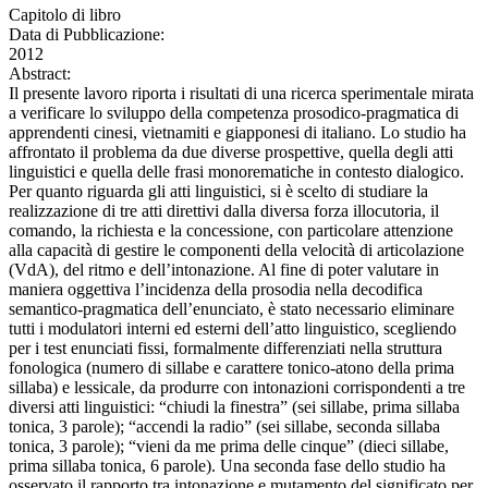
Capitolo di libro
Data di Pubblicazione:
2012
Abstract:
Il presente lavoro riporta i risultati di una ricerca sperimentale mirata
a verificare lo sviluppo della competenza prosodico-pragmatica di
apprendenti cinesi, vietnamiti e giapponesi di italiano. Lo studio ha
affrontato il problema da due diverse prospettive, quella degli atti
linguistici e quella delle frasi monorematiche in contesto dialogico.
Per quanto riguarda gli atti linguistici, si è scelto di studiare la
realizzazione di tre atti direttivi dalla diversa forza illocutoria, il
comando, la richiesta e la concessione, con particolare attenzione
alla capacità di gestire le componenti della velocità di articolazione
(VdA), del ritmo e dell’intonazione. Al fine di poter valutare in
maniera oggettiva l’incidenza della prosodia nella decodifica
semantico-pragmatica dell’enunciato, è stato necessario eliminare
tutti i modulatori interni ed esterni dell’atto linguistico, scegliendo
per i test enunciati fissi, formalmente differenziati nella struttura
fonologica (numero di sillabe e carattere tonico-atono della prima
sillaba) e lessicale, da produrre con intonazioni corrispondenti a tre
diversi atti linguistici: “chiudi la finestra” (sei sillabe, prima sillaba
tonica, 3 parole); “accendi la radio” (sei sillabe, seconda sillaba
tonica, 3 parole); “vieni da me prima delle cinque” (dieci sillabe,
prima sillaba tonica, 6 parole). Una seconda fase dello studio ha
osservato il rapporto tra intonazione e mutamento del significato per