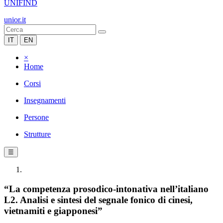
UNIFIND
unior.it
IT
EN
×
Home
Corsi
Insegnamenti
Persone
Strutture
☰
“La competenza prosodico-intonativa nell’italiano
L2. Analisi e sintesi del segnale fonico di cinesi,
vietnamiti e giapponesi”