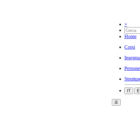
×
Home
Corsi
Insegna
Persone
Struttur
IT
E
☰