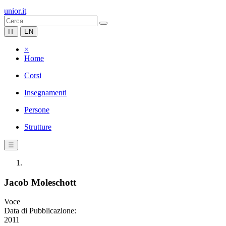
unior.it
IT
EN
×
Home
Corsi
Insegnamenti
Persone
Strutture
☰
Jacob Moleschott
Voce
Data di Pubblicazione:
2011