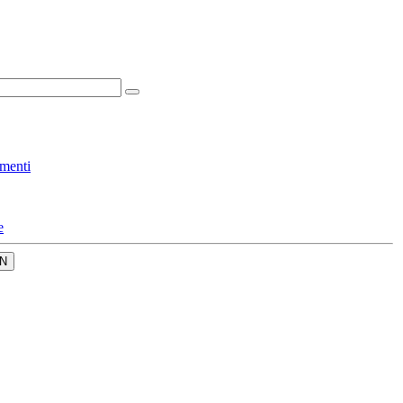
menti
e
N