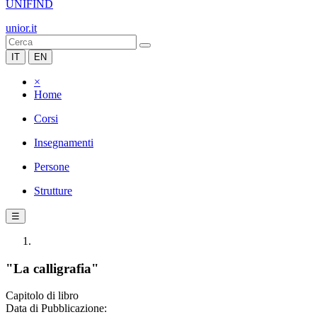
UNIFIND
unior.it
IT
EN
×
Home
Corsi
Insegnamenti
Persone
Strutture
☰
"La calligrafia"
Capitolo di libro
Data di Pubblicazione: