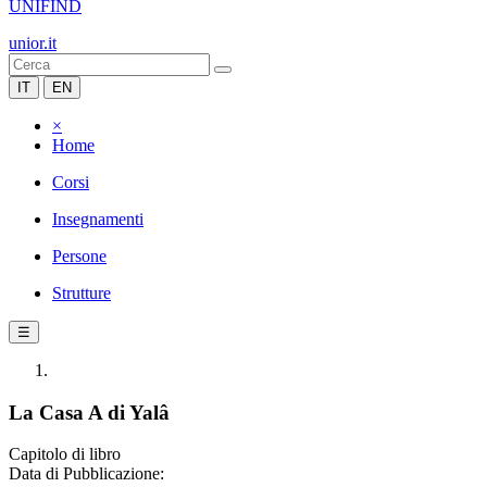
UNIFIND
unior.it
IT
EN
×
Home
Corsi
Insegnamenti
Persone
Strutture
☰
La Casa A di Yalâ
Capitolo di libro
Data di Pubblicazione: