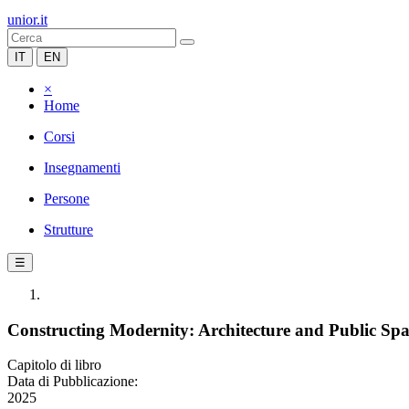
unior.it
IT
EN
×
Home
Corsi
Insegnamenti
Persone
Strutture
☰
Constructing Modernity: Architecture and Public Spa
Capitolo di libro
Data di Pubblicazione:
2025