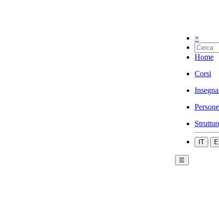
×
Home
Corsi
Insegna
Persone
Struttur
IT
E
☰