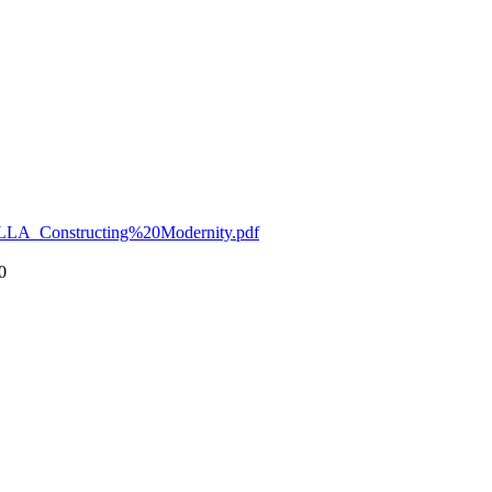
CELLA_Constructing%20Modernity.pdf
0