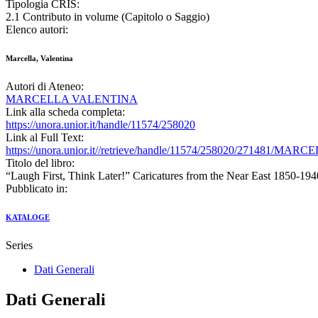
Tipologia CRIS:
2.1 Contributo in volume (Capitolo o Saggio)
Elenco autori:
Marcella, Valentina
Autori di Ateneo:
MARCELLA VALENTINA
Link alla scheda completa:
https://unora.unior.it/handle/11574/258020
Link al Full Text:
https://unora.unior.it//retrieve/handle/11574/258020/271481/MAR
Titolo del libro:
“Laugh First, Think Later!” Caricatures from the Near East 1850-194
Pubblicato in:
KATALOGE
Series
Dati Generali
Dati Generali