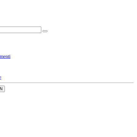
menti
e
N