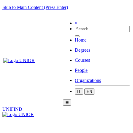
Skip to Main Content (Press Enter)
×
Home
Degrees
Courses
People
Organizations
IT
EN
☰
UNIFIND
|