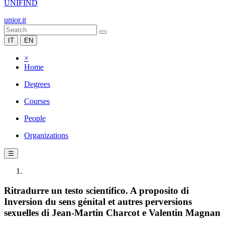
UNIFIND
unior.it
IT
EN
×
Home
Degrees
Courses
People
Organizations
☰
Ritradurre un testo scientifico. A proposito di
Inversion du sens génital et autres perversions
sexuelles di Jean-Martin Charcot e Valentin Magnan