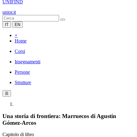
UNIFIND
unior.it
IT
EN
×
Home
Corsi
Insegnamenti
Persone
Strutture
☰
Una storia di frontiera: Marruecos di Agustín
Gómez-Arcos
Capitolo di libro