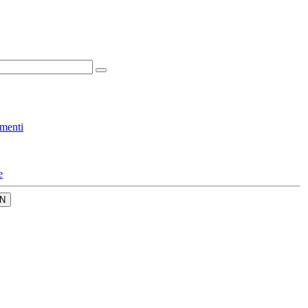
menti
e
N