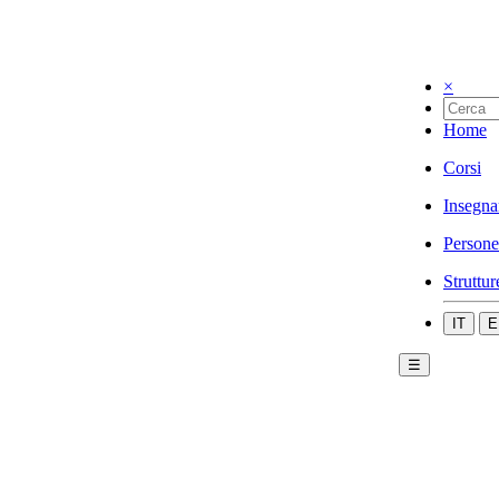
×
Home
Corsi
Insegna
Persone
Struttur
IT
E
☰