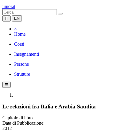
unior.it
IT
EN
×
Home
Corsi
Insegnamenti
Persone
Strutture
☰
Le relazioni fra Italia e Arabia Saudita
Capitolo di libro
Data di Pubblicazione:
2012