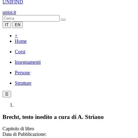
UNIFIND
unior.it
IT
EN
×
Home
Corsi
Insegnamenti
Persone
Strutture
☰
Brecht, testo inedito a cura di A. Striano
Capitolo di libro
Data di Pubblicazione: