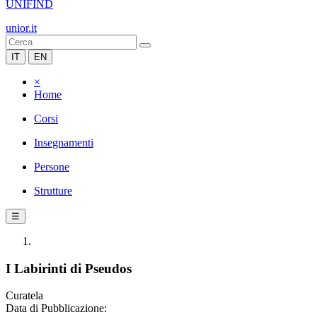
UNIFIND
unior.it
IT
EN
×
Home
Corsi
Insegnamenti
Persone
Strutture
☰
I Labirinti di Pseudos
Curatela
Data di Pubblicazione: