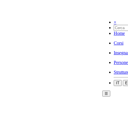
×
Home
Corsi
Insegna
Persone
Struttur
IT
E
☰