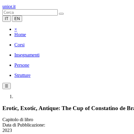
unior.it
IT
EN
×
Home
Corsi
Insegnamenti
Persone
Strutture
☰
Erotic, Exotic, Antique: The Cup of Constatino de B
Capitolo di libro
Data di Pubblicazione:
2023