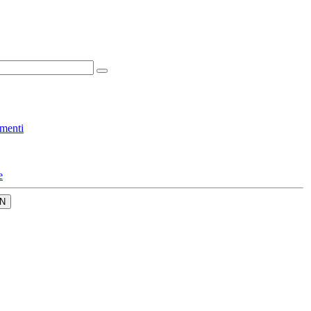
menti
e
N