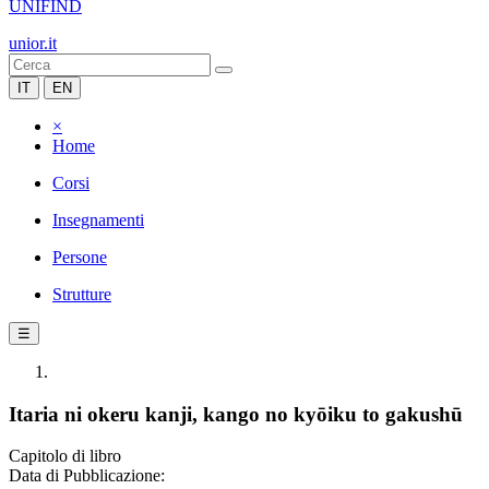
UNIFIND
unior.it
IT
EN
×
Home
Corsi
Insegnamenti
Persone
Strutture
☰
Itaria ni okeru kanji, kango no kyōiku to gakushū
Capitolo di libro
Data di Pubblicazione: