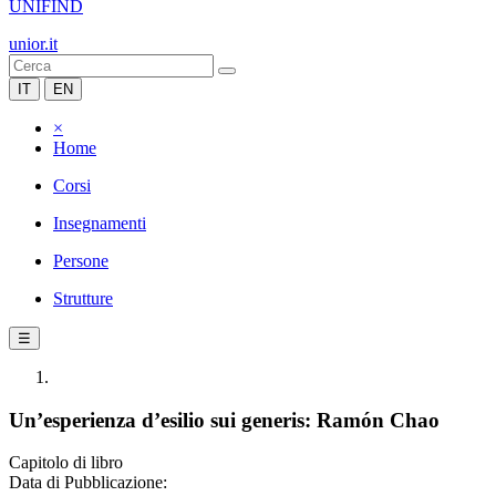
UNIFIND
unior.it
IT
EN
×
Home
Corsi
Insegnamenti
Persone
Strutture
☰
Un’esperienza d’esilio sui generis: Ramón Chao
Capitolo di libro
Data di Pubblicazione: