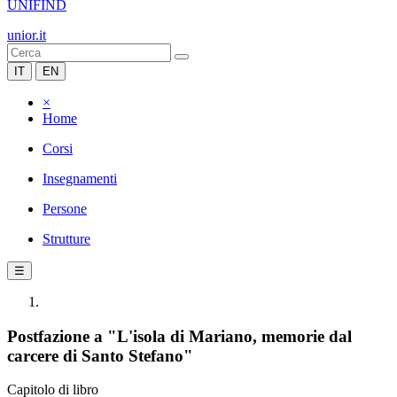
UNIFIND
unior.it
IT
EN
×
Home
Corsi
Insegnamenti
Persone
Strutture
☰
Postfazione a "L'isola di Mariano, memorie dal
carcere di Santo Stefano"
Capitolo di libro