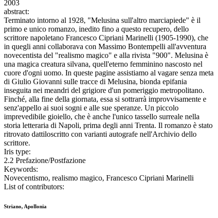
2003
abstract:
Terminato intorno al 1928, "Melusina sull'altro marciapiede" è il
primo e unico romanzo, inedito fino a questo recupero, dello
scrittore napoletano Francesco Cipriani Marinelli (1905-1990), che
in quegli anni collaborava con Massimo Bontempelli all'avventura
novecentista del "realismo magico" e alla rivista "900". Melusina è
una magica creatura silvana, quell'eterno femminino nascosto nel
cuore d'ogni uomo. In queste pagine assistiamo al vagare senza meta
di Giulio Giovanni sulle tracce di Melusina, bionda epifania
inseguita nei meandri del grigiore d'un pomeriggio metropolitano.
Finché, alla fine della giornata, essa si sottrarrà improvvisamente e
senz'appello ai suoi sogni e alle sue speranze. Un piccolo
imprevedibile gioiello, che è anche l'unico tassello surreale nella
storia letteraria di Napoli, prima degli anni Trenta. Il romanzo è stato
ritrovato dattiloscritto con varianti autografe nell'Archivio dello
scrittore.
Iris type:
2.2 Prefazione/Postfazione
Keywords:
Novecentismo, realismo magico, Francesco Cipriani Marinelli
List of contributors:
Striano, Apollonia