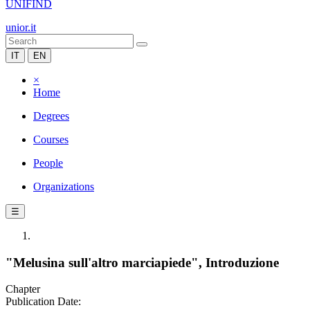
UNIFIND
unior.it
IT
EN
×
Home
Degrees
Courses
People
Organizations
☰
"Melusina sull'altro marciapiede", Introduzione
Chapter
Publication Date: