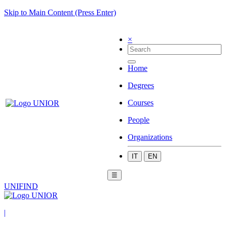
Skip to Main Content (Press Enter)
×
Home
Degrees
Courses
People
Organizations
IT
EN
☰
UNIFIND
|