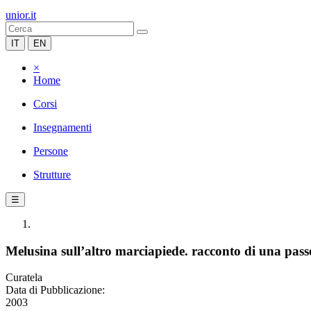
unior.it
IT
EN
×
Home
Corsi
Insegnamenti
Persone
Strutture
☰
Melusina sull’altro marciapiede. racconto di una pass
Curatela
Data di Pubblicazione:
2003