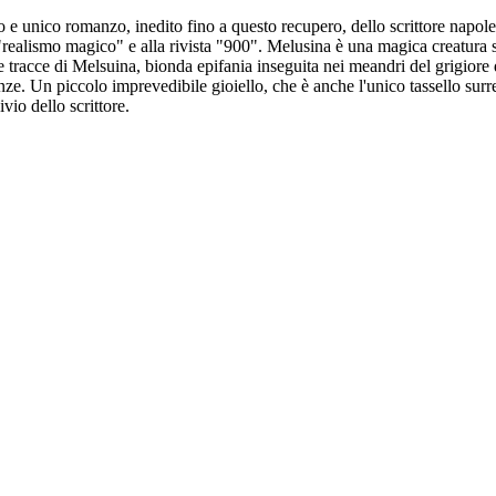
o e unico romanzo, inedito fino a questo recupero, dello scrittore napo
realismo magico" e alla rivista "900". Melusina è una magica creatura 
tracce di Melsuina, bionda epifania inseguita nei meandri del grigiore d
ze. Un piccolo imprevedibile gioiello, che è anche l'unico tassello surreal
vio dello scrittore.