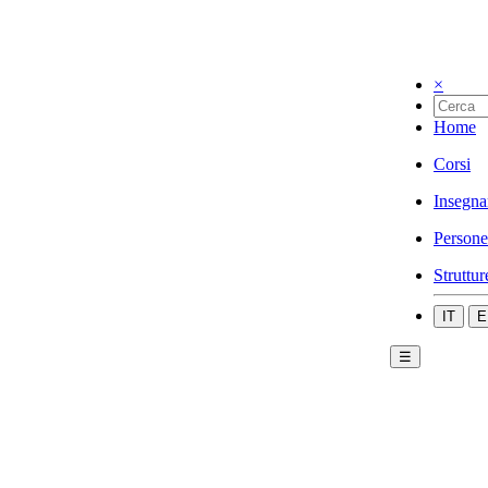
×
Home
Corsi
Insegna
Persone
Struttur
IT
E
☰