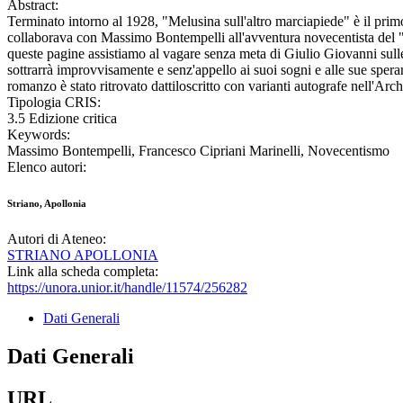
Abstract:
Terminato intorno al 1928, "Melusina sull'altro marciapiede" è il prim
collaborava con Massimo Bontempelli all'avventura novecentista del "
queste pagine assistiamo al vagare senza meta di Giulio Giovanni sulle 
sottrarrà improvvisamente e senz'appello ai suoi sogni e alle sue speran
romanzo è stato ritrovato dattiloscritto con varianti autografe nell'Archi
Tipologia CRIS:
3.5 Edizione critica
Keywords:
Massimo Bontempelli, Francesco Cipriani Marinelli, Novecentismo
Elenco autori:
Striano, Apollonia
Autori di Ateneo:
STRIANO APOLLONIA
Link alla scheda completa:
https://unora.unior.it/handle/11574/256282
Dati Generali
Dati Generali
URL