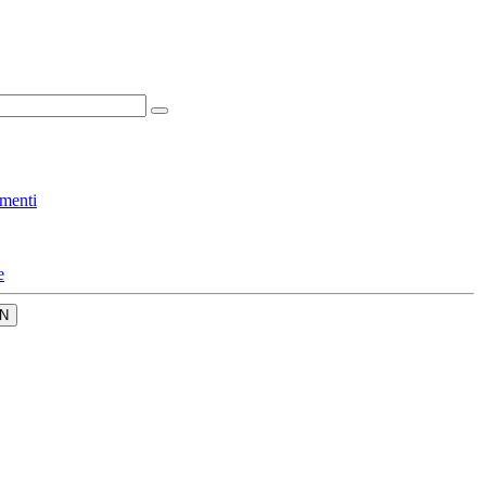
menti
e
N