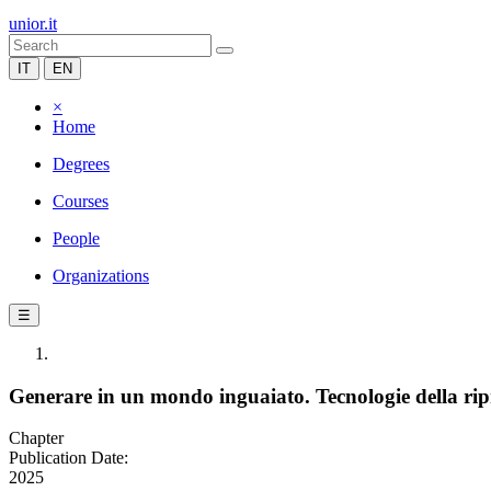
unior.it
IT
EN
×
Home
Degrees
Courses
People
Organizations
☰
Generare in un mondo inguaiato. Tecnologie della ripr
Chapter
Publication Date:
2025