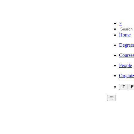
×
Home
Degree
Course
People
Organiz
IT
E
☰