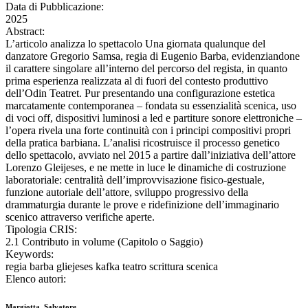
Data di Pubblicazione:
2025
Abstract:
L’articolo analizza lo spettacolo Una giornata qualunque del
danzatore Gregorio Samsa, regia di Eugenio Barba, evidenziandone
il carattere singolare all’interno del percorso del regista, in quanto
prima esperienza realizzata al di fuori del contesto produttivo
dell’Odin Teatret. Pur presentando una configurazione estetica
marcatamente contemporanea – fondata su essenzialità scenica, uso
di voci off, dispositivi luminosi a led e partiture sonore elettroniche –
l’opera rivela una forte continuità con i principi compositivi propri
della pratica barbiana. L’analisi ricostruisce il processo genetico
dello spettacolo, avviato nel 2015 a partire dall’iniziativa dell’attore
Lorenzo Gleijeses, e ne mette in luce le dinamiche di costruzione
laboratoriale: centralità dell’improvvisazione fisico-gestuale,
funzione autoriale dell’attore, sviluppo progressivo della
drammaturgia durante le prove e ridefinizione dell’immaginario
scenico attraverso verifiche aperte.
Tipologia CRIS:
2.1 Contributo in volume (Capitolo o Saggio)
Keywords:
regia barba gliejeses kafka teatro scrittura scenica
Elenco autori:
Margiotta, Salvatore