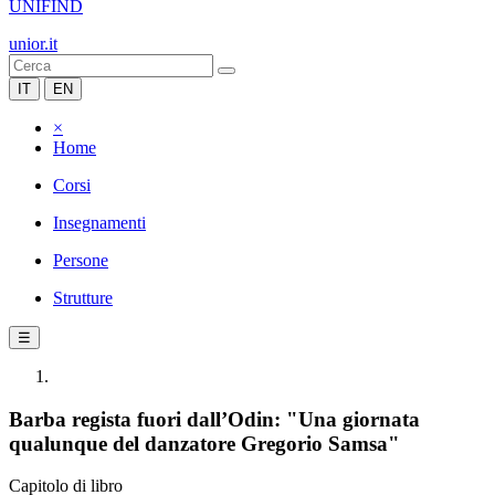
UNIFIND
unior.it
IT
EN
×
Home
Corsi
Insegnamenti
Persone
Strutture
☰
Barba regista fuori dall’Odin: "Una giornata
qualunque del danzatore Gregorio Samsa"
Capitolo di libro