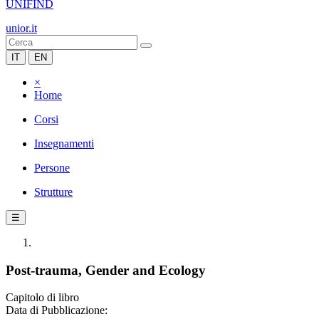
UNIFIND
unior.it
IT
EN
×
Home
Corsi
Insegnamenti
Persone
Strutture
☰
Post-trauma, Gender and Ecology
Capitolo di libro
Data di Pubblicazione: