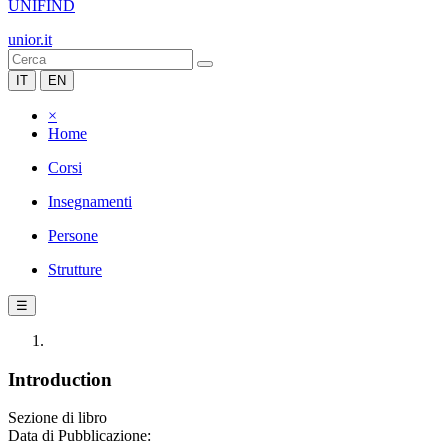
UNIFIND
unior.it
IT
EN
×
Home
Corsi
Insegnamenti
Persone
Strutture
☰
Introduction
Sezione di libro
Data di Pubblicazione: