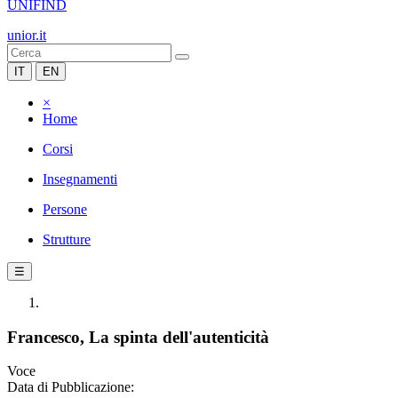
UNIFIND
unior.it
IT
EN
×
Home
Corsi
Insegnamenti
Persone
Strutture
☰
Francesco, La spinta dell'autenticità
Voce
Data di Pubblicazione: