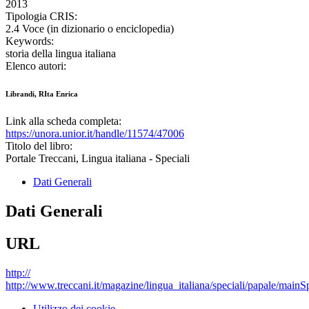
2013
Tipologia CRIS:
2.4 Voce (in dizionario o enciclopedia)
Keywords:
storia della lingua italiana
Elenco autori:
Librandi, RIta Enrica
Link alla scheda completa:
https://unora.unior.it/handle/11574/47006
Titolo del libro:
Portale Treccani, Lingua italiana - Speciali
Dati Generali
Dati Generali
URL
http://
http://www.treccani.it/magazine/lingua_italiana/speciali/papale/mainS
Utilizzo dei cookie